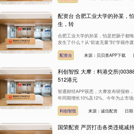
配资台 合肥工业大学的孙某，怕
生，转
合肥工业大学的孙某，怕是把肠子都悔
发生了什么？从“前途无量”到“学籍作废”
配资台
来源：贝贝查APP下载
利创智投 大摩：料港交所(0038
512港元
智通财经APP获悉，大摩发布研报称，预
年同期增长10%及12%。今年为止市场
利创智投
来源：诚信配资
日期：
国荣配资 严厉打击各类违规减