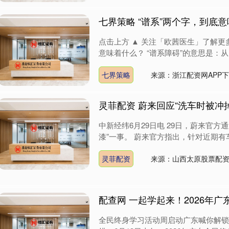
七界策略 “谱系”两个字，到底
点击上方 ▲ 关注「欧茜医生」了解更多
意味着什么？ “谱系障碍”的意思是：从
七界策略
来源：浙江配资网APP
灵菲配资 蔚来回应“洗车时被冲
中新经纬6月29日电 29日，蔚来官方
漆”一事。 蔚来官方指出，针对近期有车
灵菲配资
来源：山西太原股票配
配查网 一起学起来！2026年
全民终身学习活动周启动广东喊你解锁