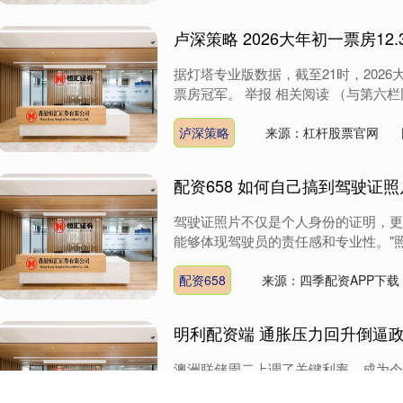
卢深策略 2026大年初一票房12.
据灯塔专业版数据，截至21时，2026大
票房冠军。 举报 相关阅读 （与第六栏
泸深策略
来源：杠杆股票官网
配资658 如何自己搞到驾驶证
驾驶证照片不仅是个人身份的证明，更
能够体现驾驶员的责任感和专业性。"照
配资658
来源：四季配资APP下载
明利配资端 通胀压力回升倒逼政
澳洲联储周二上调了关键利率，成为今
内通胀压力持续存在，足以证明有必要重