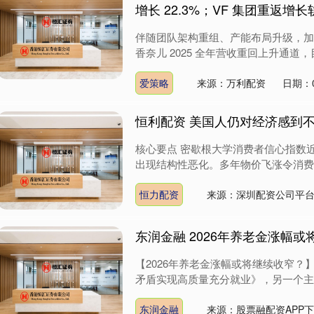
增长 22.3%；VF 集团重返增长
伴随团队架构重组、产能布局升级，加之新任
香奈儿 2025 全年营收重回上升通道，
爱策略
来源：万利配资
日期：0
恒利配资 美国人仍对经济感到
核心要点 密歇根大学消费者信心指数
出现结构性恶化。多年物价飞涨令消费者
恒力配资
来源：深圳配资公司平
东润金融 2026年养老金涨幅
【2026年养老金涨幅或将继续收窄
矛盾实现高质量充分就业》，另一个主题
东润金融
来源：股票融配资APP