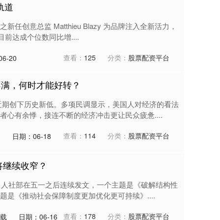
轨道
创意总监 Matthieu Blazy 为品牌注入全新活力，
目前达成个位数同比增....
查看：
125
分类：
股票配资平台
6-20
不满，何时才能好转？
近期创下历史新低。多项民调显示，美国人对经济的看法
心有余悸，接连不断的经济冲击更让民众疲惫....
查看：
114
分类：
股票配资平台
台
日期：06-18
或将继续收窄？
？】人社部在五一之后连续发文，一个主题是《破解结构性
是《推动社会保障制度更加优化更可持续》....
查看：
178
分类：
股票配资平台
下载
日期：06-16