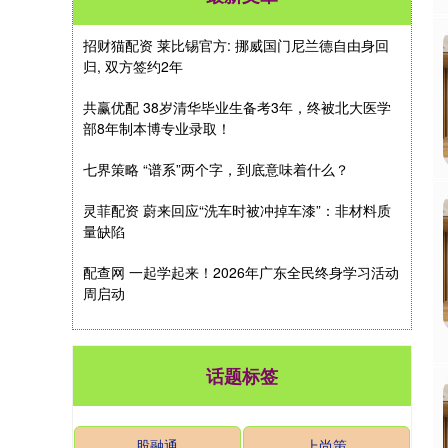
招财猫配资 莱比锡官方: 挪威国门尼兰德自由身回
归, 双方签约2年
共赢优配 38岁清华毕业生备考3年，终被北大医学
部8年制本博专业录取！
七界策略 “谱系”两个字，到底意味着什么？
灵菲配资 蔚来回应“洗车时被冲掉车漆”：非材料质
量缺陷
配查网 一起学起来！2026年广东全民终身学习活动
周启动
话题标签
股融通
上尚策