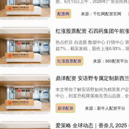
措。6月13日上午，2026年广东全民终
配查网
来源：千红网配资官网
红涨股票配资 石四药集团午前涨逾
热点栏目 自选股 数据中心 行情中心 资
超7%，截至发稿，股价上涨6.93%，现报2
红涨股票配资
来源：360配资平台
鼎泽配资 安语野专属定制新西
本文带你了解安语野如何为精英客户定
中心，到直升机降落南岛雪山品酒，全程
鼎泽配资
来源：新牛人配资平台
爱策略 全球动态｜香奈儿 202