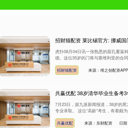
招财猫配资 莱比锡官方: 挪威国
虎扑08月04日讯一张熟悉的面孔重返
德。这位35岁的门将与塞维利亚的合同
招财猫配资
来源：维之创配资AP
共赢优配 38岁清华毕业生备考
7月23日，据九派新闻报道，38岁
专业录取。 这位“高龄”考生，有着颇为传
共赢优配
来源：东财配资
日期：