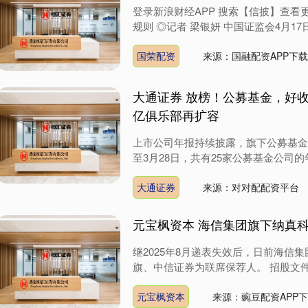
登录新浪财经APP 搜索【信披】查看
规则 ◎记者 梁银妍 中国证监会4月17
国荣配资
来源：国融配资APP下载
大通证券 放榜！公募基金，好收
亿俱乐部再扩容
上市公司年报持续披露，旗下公募基金
至3月28日，共有25家公募基金公司的年
大通证券
来源：对对配配资平台
元宝枫资本 海信集团旗下纳真科
继2025年8月递表失效后，日前海信
旗、中信证券为联席保荐人。 招股文件
元宝枫资本
来源：豌豆配资APP