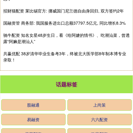
招财猫配资 莱比锡官方: 挪威国门尼兰德自由身回归, 双方签约2年
国融资管 商务部: 我国服务进出口总额37797.5亿元, 同比增长8.3%
驰牛配资 知名女星48岁生日，看《给阿嬷的情书》、吃潮汕菜，曾透
露“阿嫲是潮汕人”
共赢优配 38岁清华毕业生备考3年，终被北大医学部8年制本博专业
录取！
话题标签
股融通
上尚策
易融资
六六配资