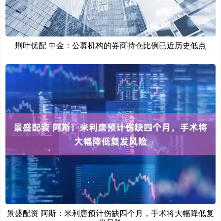
荆叶优配 中金：公募机构的券商持仓比例已近历史低点
景盛配资 阿斯：米利唐预计伤缺四个月，手术将大幅降低复