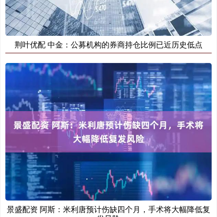
荆叶优配 中金：公募机构的券商持仓比例已近历史低点
景盛配资 阿斯：米利唐预计伤缺四个月，手术将大幅降低复