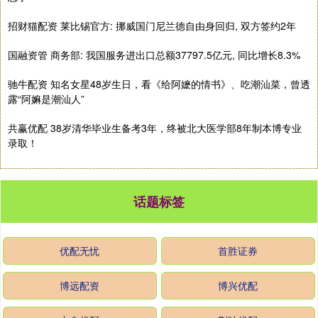
招财猫配资 莱比锡官方: 挪威国门尼兰德自由身回归, 双方签约2年
国融资管 商务部: 我国服务进出口总额37797.5亿元, 同比增长8.3%
驰牛配资 知名女星48岁生日，看《给阿嬷的情书》、吃潮汕菜，曾透
露“阿嫲是潮汕人”
共赢优配 38岁清华毕业生备考3年，终被北大医学部8年制本博专业
录取！
话题标签
优配无忧
首胜证券
博远配资
博兴优配