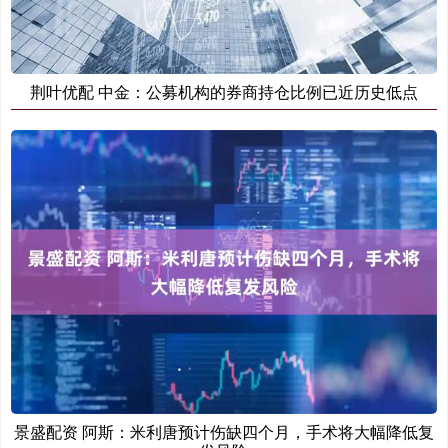
荆叶优配 中金：公募机构的券商持仓比例已近历史低点
景盛配资 阿斯：米利唐预计伤缺四个月，手术将大幅降低复