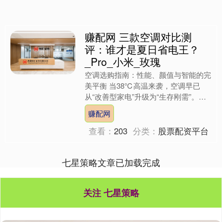
赚配网 三款空调对比测
评：谁才是夏日省电王？
_Pro_小米_玫瑰
空调选购指南：性能、颜值与智能的完
美平衡 当38℃高温来袭，空调早已
从“改善型家电”升级为“生存刚需”。但
面对市面上五花八门的空调产品，普通
赚配网
消费者往往陷入选择困....
查看：
203
分类：
股票配资平台
七星策略文章已加载完成
关注 七星策略