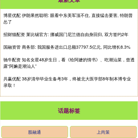
博星优配 伊朗果然聪明: 眼看中东美军顶不住, 直接猛击要害, 特朗普
怂了
招财猫配资 莱比锡官方: 挪威国门尼兰德自由身回归, 双方签约2年
国融资管 商务部: 我国服务进出口总额37797.5亿元, 同比增长8.3%
驰牛配资 知名女星48岁生日，看《给阿嬷的情书》、吃潮汕菜，曾透
露“阿嫲是潮汕人”
共赢优配 38岁清华毕业生备考3年，终被北大医学部8年制本博专业
录取！
话题标签
股融通
上尚策