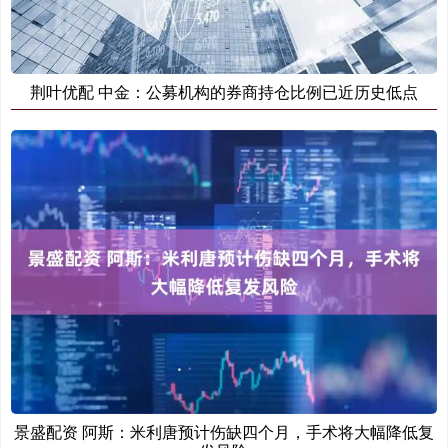
荆叶优配 中金：公募机构的券商持仓比例已近历史低点
景盛配资 阿斯：米利唐预计伤缺四个月，手术将大幅降低复