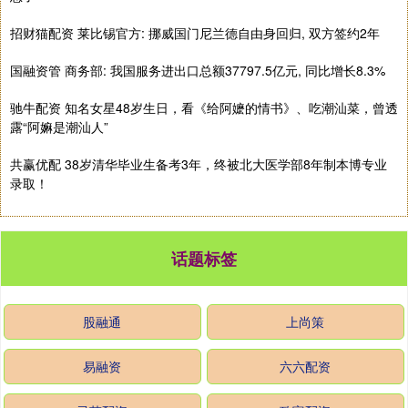
招财猫配资 莱比锡官方: 挪威国门尼兰德自由身回归, 双方签约2年
国融资管 商务部: 我国服务进出口总额37797.5亿元, 同比增长8.3%
驰牛配资 知名女星48岁生日，看《给阿嬷的情书》、吃潮汕菜，曾透
露“阿嫲是潮汕人”
共赢优配 38岁清华毕业生备考3年，终被北大医学部8年制本博专业
录取！
话题标签
股融通
上尚策
易融资
六六配资