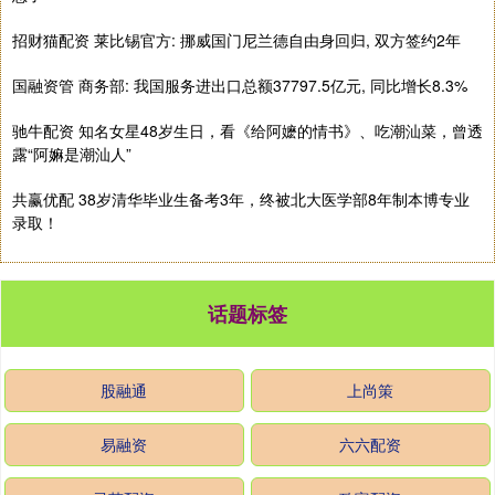
招财猫配资 莱比锡官方: 挪威国门尼兰德自由身回归, 双方签约2年
国融资管 商务部: 我国服务进出口总额37797.5亿元, 同比增长8.3%
驰牛配资 知名女星48岁生日，看《给阿嬷的情书》、吃潮汕菜，曾透
露“阿嫲是潮汕人”
共赢优配 38岁清华毕业生备考3年，终被北大医学部8年制本博专业
录取！
话题标签
股融通
上尚策
易融资
六六配资