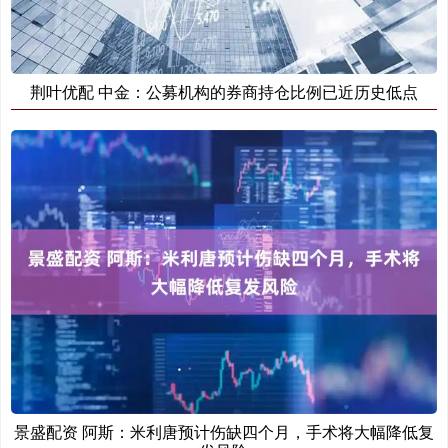
荆叶优配 中金：公募机构的券商持仓比例已近历史低点
景盛配资 阿斯：米利唐预计伤缺四个月，手术将大幅降低复